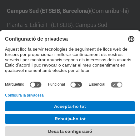
Campus Sud (ETSEIB, Barcelona)
(
Com arribar-hi
)
Planta 5. Edifici H (ETSEIB). Campus Sud
Avinguda Diagonal, 647
08028 Barcelona
Tel:
+34 93 401 74 66
Formulari de contacte
© UPC
Departament d'Enginyeria de Projectes i de la
Construcció
Desenvolupat amb
Mapa del lloc
Accessibilitat