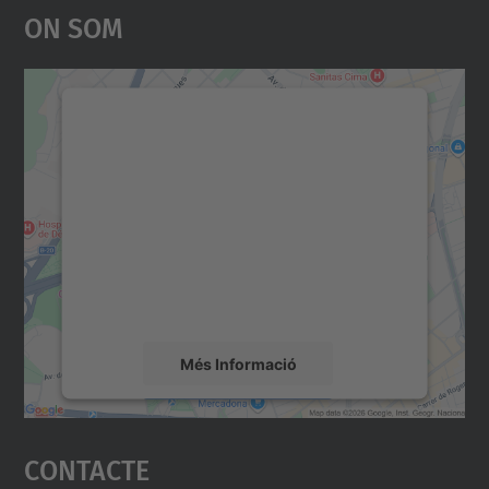
On Som
Necessitem el vostre
consentiment per carregar el
servei Google Maps!
Utilitzem un servei de tercers per incrustar
contingut del mapa que pugui recollir dades
sobre la vostra activitat. Reviseu-ne els
detalls i accepteu el servei per veure el
mapa.
Més Informació
Accepta
Contacte
powered by
Usercentrics Consent
Management Platform