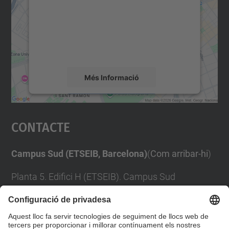
Utilitzem un servei de tercers per incrustar
contingut del mapa que pugui recollir dades
sobre la vostra activitat. Reviseu-ne els
detalls i accepteu el servei per veure el
mapa.
Més Informació
Accepta
Contacte
powered by
Usercentrics Consent
Management Platform
Campus Sud (ETSEIB, Barcelona)
(
Com arribar-hi
)
Planta 5. Edifici H (ETSEIB). Campus Sud
Avinguda Diagonal, 647
08028 Barcelona
Tel:
+34 93 401 74 66