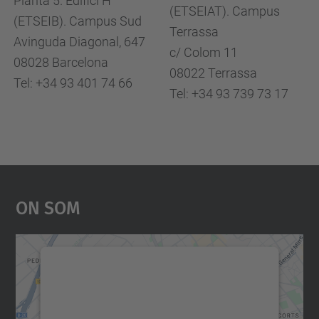
Planta 5. Edifici H
(ETSEIAT). Campus
(ETSEIB). Campus Sud
Terrassa
Avinguda Diagonal, 647
c/ Colom 11
08028 Barcelona
08022 Terrassa
Tel:
+34 93 401 74 66
Tel:
+34 93 739 73 17
On Som
Necessitem el vostre
consentiment per carregar el
servei Google Maps!