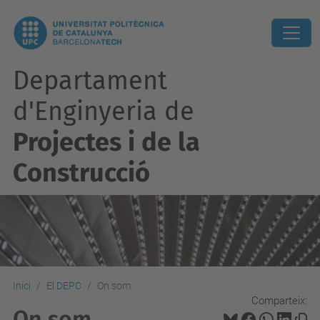
Departament
d'Enginyeria de
Projectes i de la
Construcció
Inici
El DEPC
On som
Comparteix:
On som