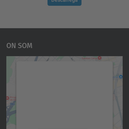
On Som
Necessitem el vostre
consentiment per carregar el
servei Google Maps!
Utilitzem un servei de tercers per incrustar
contingut del mapa que pugui recollir dades
sobre la vostra activitat. Reviseu-ne els
detalls i accepteu el servei per veure el
mapa.