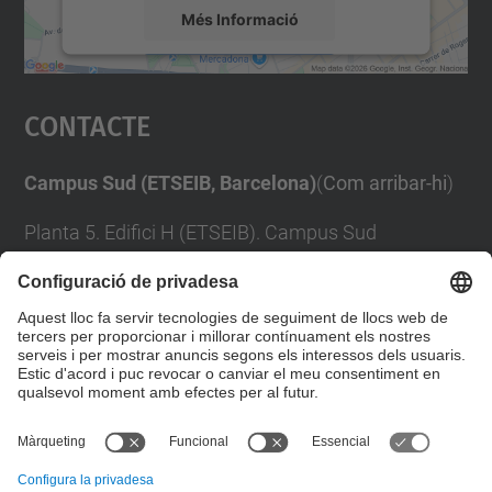
Més Informació
Accepta
Contacte
powered by
Usercentrics Consent
Management Platform
Campus Sud (ETSEIB, Barcelona)
(
Com arribar-hi
)
Planta 5. Edifici H (ETSEIB). Campus Sud
Avinguda Diagonal, 647
08028 Barcelona
Tel:
+34 93 401 74 66
Formulari de contacte