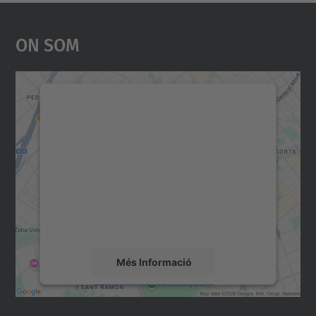
On Som
Necessitem el vostre
consentiment per carregar el
servei Google Maps!
Utilitzem un servei de tercers per incrustar
contingut del mapa que pugui recollir dades
sobre la vostra activitat. Reviseu-ne els
detalls i accepteu el servei per veure el
mapa.
Més Informació
Accepta